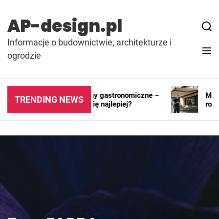
Skip
to
AP-design.pl
content
Informacje o budownictwie, architekturze i
ogrodzie
Kontenery i pawilony gastronomiczne –
Markiz
TRENDING NEWS
gdzie sprawdzają się najlepiej?
rozwią