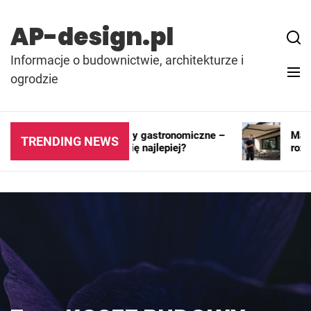
Skip
to
AP-design.pl
content
Informacje o budownictwie, architekturze i
ogrodzie
Kontenery i pawilony gastronomiczne –
Markiz
TRENDING NEWS
gdzie sprawdzają się najlepiej?
rozwią