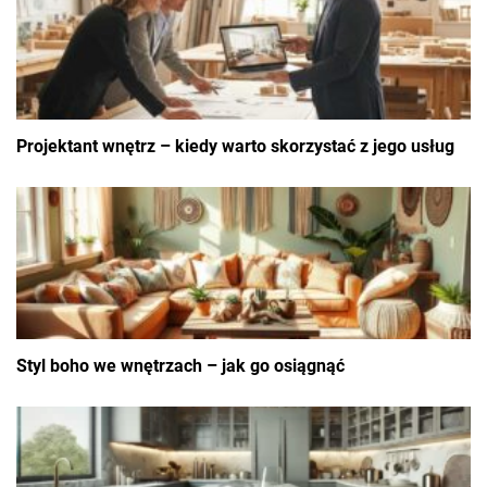
Projektant wnętrz – kiedy warto skorzystać z jego usług
Styl boho we wnętrzach – jak go osiągnąć