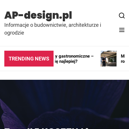
Skip
to
AP-design.pl
content
Informacje o budownictwie, architekturze i
ogrodzie
Kontenery i pawilony gastronomiczne –
Markiz
TRENDING NEWS
gdzie sprawdzają się najlepiej?
rozwią