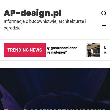
Skip
to
AP-design.pl
content
Informacje o budownictwie, architekturze i
ogrodzie
Kontenery i pawilony gastronomiczne –
Markiz
TRENDING NEWS
gdzie sprawdzają się najlepiej?
rozwią