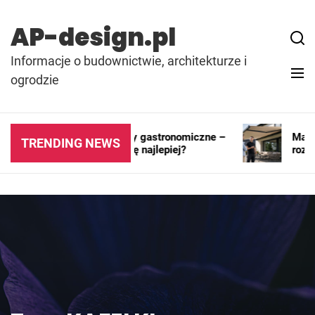
Skip
to
AP-design.pl
content
Informacje o budownictwie, architekturze i
ogrodzie
Kontenery i pawilony gastronomiczne –
Markiza
TRENDING NEWS
gdzie sprawdzają się najlepiej?
rozwiąz