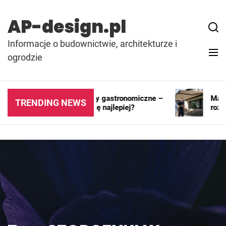
Skip
to
AP-design.pl
content
Informacje o budownictwie, architekturze i
ogrodzie
Kontenery i pawilony gastronomiczne –
Markiza
TRENDING NEWS
gdzie sprawdzają się najlepiej?
rozwią