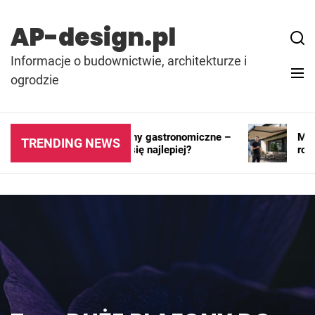
Skip
to
AP-design.pl
content
Informacje o budownictwie, architekturze i
ogrodzie
Kontenery i pawilony gastronomiczne –
Markiz
TRENDING NEWS
gdzie sprawdzają się najlepiej?
rozwią