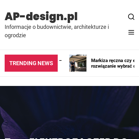
Skip
to
AP-design.pl
content
Informacje o budownictwie, architekturze i
ogrodzie
 pawilony gastronomiczne –
Markiza ręczna czy elekt
TRENDING NEWS
zają się najlepiej?
rozwiązanie wybrać do 