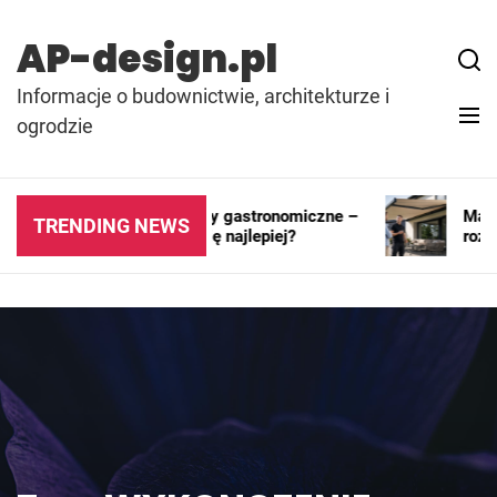
Skip
to
AP-design.pl
content
Informacje o budownictwie, architekturze i
ogrodzie
Kontenery i pawilony gastronomiczne –
Markiz
TRENDING NEWS
gdzie sprawdzają się najlepiej?
rozwią