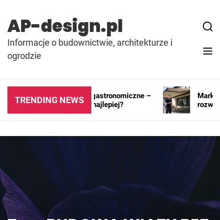
Skip
to
AP-design.pl
content
Informacje o budownictwie, architekturze i
ogrodzie
Kontenery i pawilony gastronomiczne –
Markiza r
TRENDING NEWS
gdzie sprawdzają się najlepiej?
rozwiązan