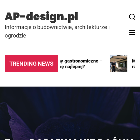
Skip
to
AP-design.pl
content
Informacje o budownictwie, architekturze i
ogrodzie
Kontenery i pawilony gastronomiczne –
Markiz
TRENDING NEWS
gdzie sprawdzają się najlepiej?
rozwią