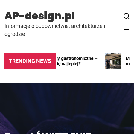
Skip
to
AP-design.pl
content
Informacje o budownictwie, architekturze i
ogrodzie
Kontenery i pawilony gastronomiczne –
Markiz
TRENDING NEWS
gdzie sprawdzają się najlepiej?
rozwią