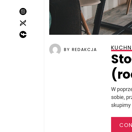
KUCHN
BY REDAKCJA
Sto
(ro
W poprze
sobie, pr
skupimy s
CON