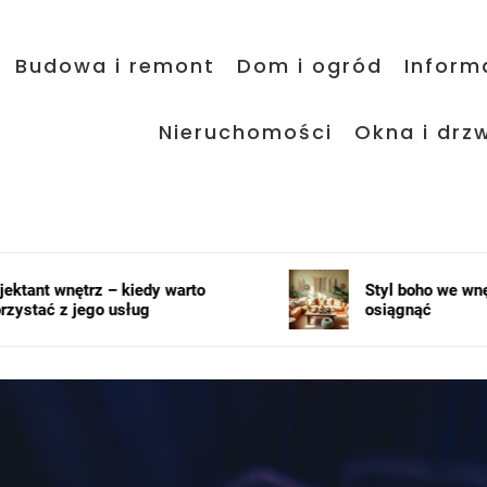
Budowa i remont
Dom i ogród
Inform
Nieruchomości
Okna i drzw
edy warto
Styl boho we wnętrzach – jak go
g
osiągnąć