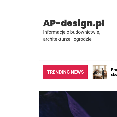
Skip
to
content
AP-design.pl
Informacje o budownictwie,
architekturze i ogrodzie
ęczna czy elektryczna – które
Projektant wnętrz – ki
TRENDING NEWS
nie wybrać do swojego domu?
skorzystać z jego usłu