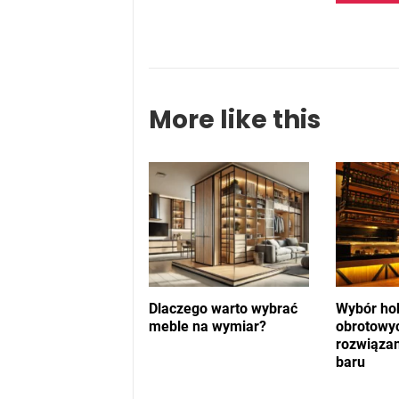
More like this
Dlaczego warto wybrać
Wybór ho
meble na wymiar?
obrotowyc
rozwiąza
baru