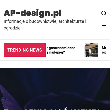
Skip
to
AP-design.pl
content
Informacje o budownictwie, architekturze i
ogrodzie
Kontenery i pawilony gastronomiczne –
Markiza
TRENDING NEWS
gdzie sprawdzają się najlepiej?
rozwiąz