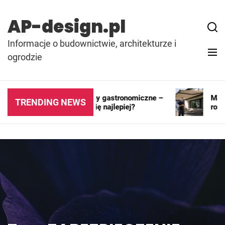
Skip
to
AP-design.pl
content
Informacje o budownictwie, architekturze i
ogrodzie
Kontenery i pawilony gastronomiczne –
Markiza
TRENDING NEWS
gdzie sprawdzają się najlepiej?
rozwią