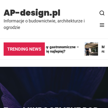
Skip
to
AP-design.pl
content
Informacje o budownictwie, architekturze i
ogrodzie
Kontenery i pawilony gastronomiczne –
Markiz
TRENDING NEWS
gdzie sprawdzają się najlepiej?
rozwią