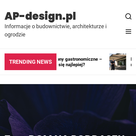
Skip
to
AP-design.pl
content
Informacje o budownictwie, architekturze i
ogrodzie
Kontenery i pawilony gastronomiczne –
Mark
TRENDING NEWS
gdzie sprawdzają się najlepiej?
rozw