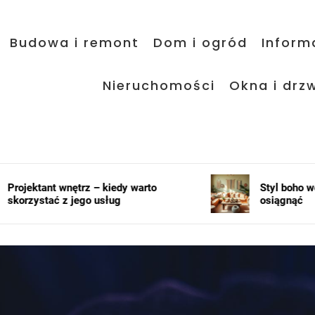
Budowa i remont
Dom i ogród
Inform
Nieruchomości
Okna i drzw
 kiedy warto
Styl boho we wnętrzach – jak go
usług
osiągnąć