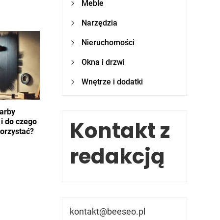
Meble
Narzędzia
Nieruchomości
Okna i drzwi
Wnętrze i dodatki
farby
Kontakt z
i do czego
orzystać?
redakcją
kontakt@beeseo.pl