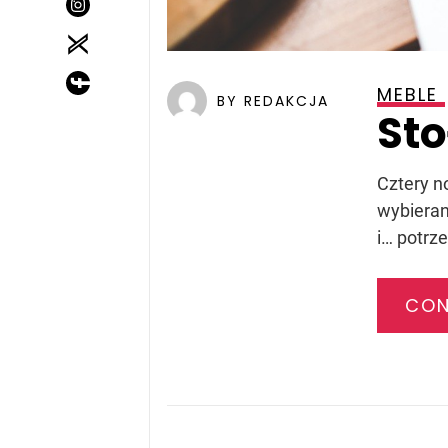
MEBLE
BY REDAKCJA
Sto
Cztery no
wybieran
i… potrze
CON