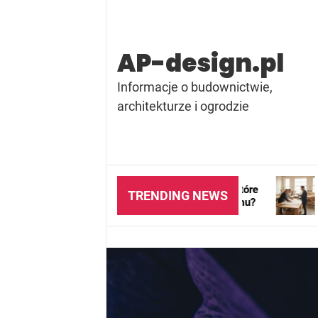
Skip
to
content
AP-design.pl
Informacje o budownictwie,
architekturze i ogrodzie
za ręczna czy elektryczna – które
Projektant wnętrz –
TRENDING NEWS
ązanie wybrać do swojego domu?
skorzystać z jego 