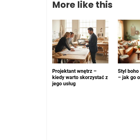
More like this
Projektant wnętrz –
Styl boho
kiedy warto skorzystać z
– jak go 
jego usług