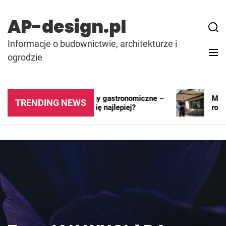
Skip
to
AP-design.pl
content
Informacje o budownictwie, architekturze i
ogrodzie
Kontenery i pawilony gastronomiczne –
Markiza
TRENDING NEWS
gdzie sprawdzają się najlepiej?
rozwią