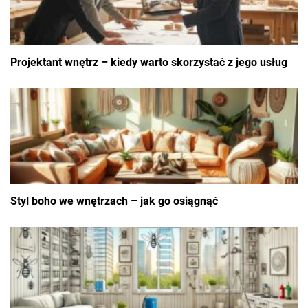
Projektant wnętrz – kiedy warto skorzystać z jego usług
Styl boho we wnętrzach – jak go osiągnąć