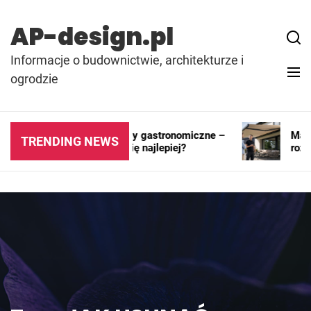
Skip
to
AP-design.pl
content
Informacje o budownictwie, architekturze i
ogrodzie
Kontenery i pawilony gastronomiczne –
Markiza
TRENDING NEWS
gdzie sprawdzają się najlepiej?
rozwią