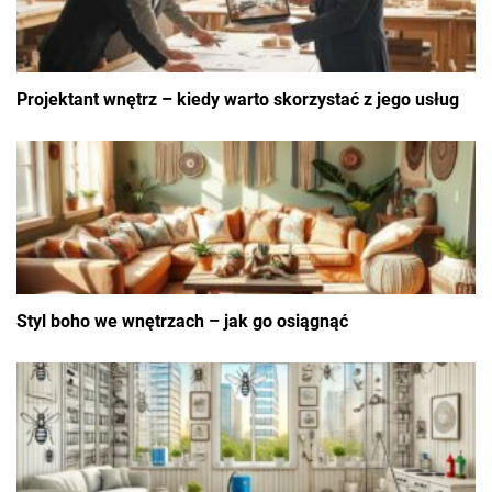
Projektant wnętrz – kiedy warto skorzystać z jego usług
Styl boho we wnętrzach – jak go osiągnąć