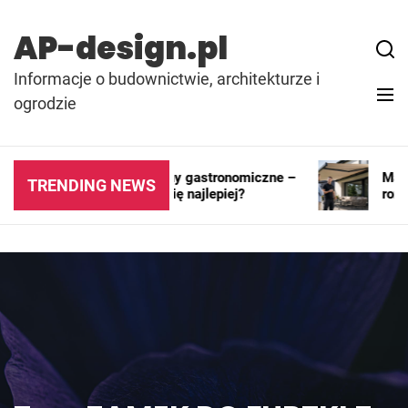
Skip
to
AP-design.pl
content
Informacje o budownictwie, architekturze i
ogrodzie
Kontenery i pawilony gastronomiczne –
Markiz
TRENDING NEWS
gdzie sprawdzają się najlepiej?
rozwią