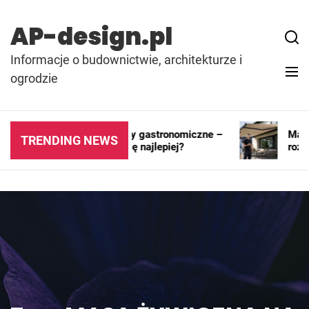
Skip
to
AP-design.pl
content
Informacje o budownictwie, architekturze i
ogrodzie
Kontenery i pawilony gastronomiczne –
Markiza
TRENDING NEWS
gdzie sprawdzają się najlepiej?
rozwią