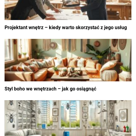
Projektant wnętrz – kiedy warto skorzystać z jego usług
Styl boho we wnętrzach – jak go osiągnąć