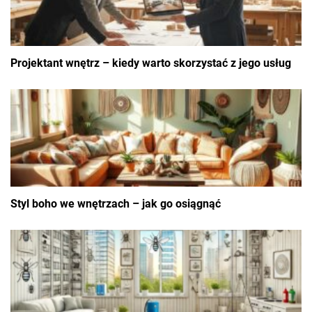
Projektant wnętrz – kiedy warto skorzystać z jego usług
Styl boho we wnętrzach – jak go osiągnąć