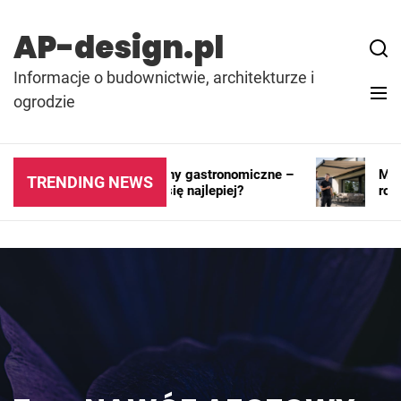
Skip
to
AP-design.pl
content
Informacje o budownictwie, architekturze i
ogrodzie
Kontenery i pawilony gastronomiczne –
Marki
TRENDING NEWS
gdzie sprawdzają się najlepiej?
rozwi