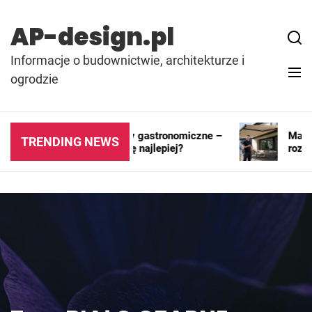
Skip
to
AP-design.pl
content
Informacje o budownictwie, architekturze i
ogrodzie
Kontenery i pawilony gastronomiczne –
Markiza 
TRENDING NEWS
gdzie sprawdzają się najlepiej?
rozwiąz