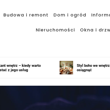
Budowa i remont
Dom i ogród
Inform
Nieruchomości
Okna i drzw
rto
Styl boho we wnętrzach – jak go
osiągnąć