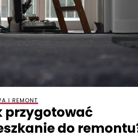
A I REMONT
k przygotować
eszkanie do remontu