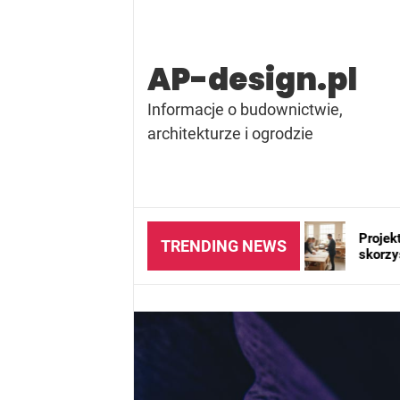
Skip
to
content
AP-design.pl
Informacje o budownictwie,
architekturze i ogrodzie
czy elektryczna – które
Projektant wnętrz – kiedy wa
TRENDING NEWS
brać do swojego domu?
skorzystać z jego usług