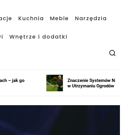
acje
Kuchnia
Meble
Narzędzia
i
Wnętrze i dodatki
Znaczenie Systemów Nawadniających
J
w Utrzymaniu Ogrodów
i