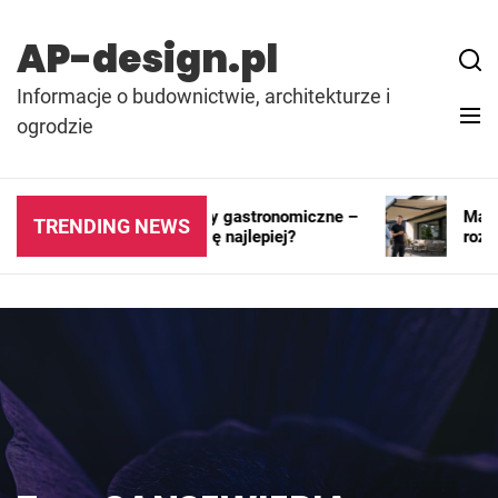
Skip
to
AP-design.pl
content
Informacje o budownictwie, architekturze i
ogrodzie
Kontenery i pawilony gastronomiczne –
Markiza
TRENDING NEWS
gdzie sprawdzają się najlepiej?
rozwiąz