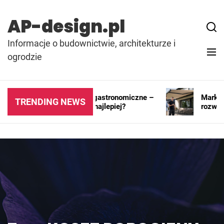
Skip
to
AP-design.pl
content
Informacje o budownictwie, architekturze i
ogrodzie
Kontenery i pawilony gastronomiczne –
Markiza rę
TRENDING NEWS
gdzie sprawdzają się najlepiej?
rozwiązan