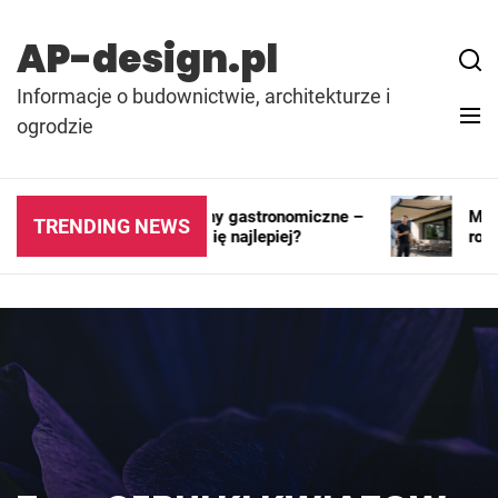
Skip
to
AP-design.pl
content
Informacje o budownictwie, architekturze i
ogrodzie
Kontenery i pawilony gastronomiczne –
Markiz
TRENDING NEWS
gdzie sprawdzają się najlepiej?
rozwi