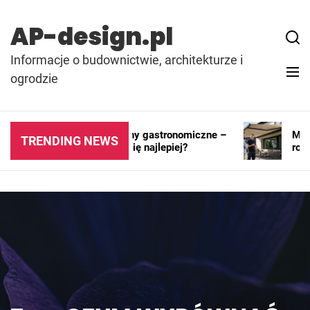
Skip
to
AP-design.pl
content
Informacje o budownictwie, architekturze i
ogrodzie
Kontenery i pawilony gastronomiczne –
Markiz
TRENDING NEWS
gdzie sprawdzają się najlepiej?
rozwi