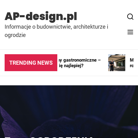
Skip
to
AP-design.pl
content
Informacje o budownictwie, architekturze i
ogrodzie
Kontenery i pawilony gastronomiczne –
Markiz
TRENDING NEWS
gdzie sprawdzają się najlepiej?
rozwi