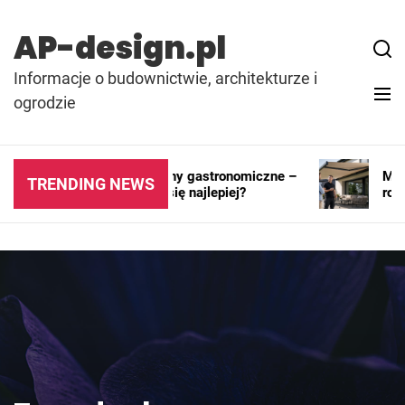
Skip
to
AP-design.pl
content
Informacje o budownictwie, architekturze i
ogrodzie
Kontenery i pawilony gastronomiczne –
Markiz
TRENDING NEWS
gdzie sprawdzają się najlepiej?
rozwi