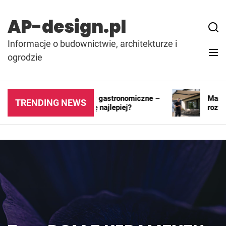
Skip
to
AP-design.pl
content
Informacje o budownictwie, architekturze i
ogrodzie
Kontenery i pawilony gastronomiczne –
Markiza
TRENDING NEWS
gdzie sprawdzają się najlepiej?
rozwiąz